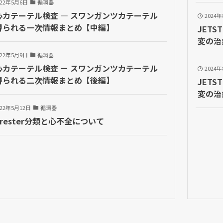
022年5月6日
循環器
心カテーテル検査 ― スワンガンツカテーテル
2024
得られる一次情報まとめ【中編】
JETS
変の治
022年5月9日
循環器
心カテーテル検査 ー スワンガンツカテーテル
2024
得られる二次情報まとめ【後編】
JETS
変の治
022年5月12日
循環器
rrester分類と心不全について