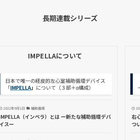
長期連載シリーズ
IMPELLAについて
日本で唯一の経皮的左心室補助循環デバイス
「
IMPELLA
」
について（３部＋α構成）
2022年9月1日
補助循環
2
IMPELLA（インペラ）とは ー新たな補助循環デバ
右
イスー
つ