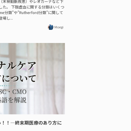
D（末梢動脈疾患）やレオカーナなど下
した。 下肢虚血に関する分類はいくつ
e分類"や"Rutherford分類"に関して
し...
Moegi
こしい！！—終末期医療のあり方に