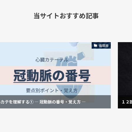
当サイトおすすめ記事
循環器
心カテを理解する① — 冠動脈の番号・覚え方 —
１２