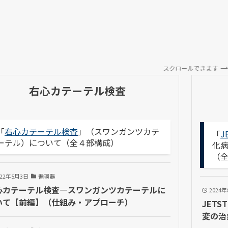
スクロールできます
右心カテーテル検査
「
右心カテーテル検査
」（スワンガンツカテ
「
J
ーテル）について（全４部構成）
化
（
022年5月3日
循環器
心カテーテル検査―スワンガンツカテーテルに
2024
いて【前編】（仕組み・アプローチ）
JETS
変の治