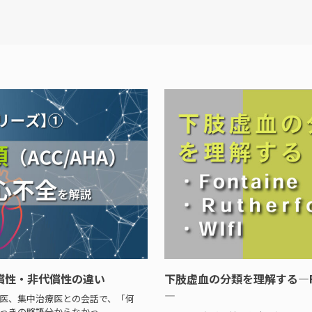
償性・非代償性の違い
下肢虚血の分類を理解する—Fontai
—
医、集中治療医との会話で、「何
っきの略語分からなかっ