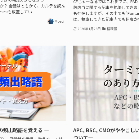
CEじゃーなるではこれまでに、PA
か？ 会話はともかく、カルテを読ん
肢虚血に関する記事を執筆してきま
つも放置してい...
も存在しますが、その中でも"Fontain
は、執筆してきた記事内でも何度か登場
Moegi
2026年1月28日
循環器
の頻出略語を覚える —
APC, BSC, CMOがやや
ついて—
 — 冠動脈の番号・覚え方 —」は