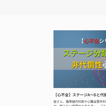
【心不全】ステージA〜Dと代
皆さん、循環器内科医や心臓血管外科
か、知らない単語出てきたぞ」、「さ