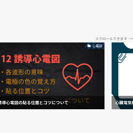
スクロールできます
心電図
誘導心電図の貼る位置とコツについて
心臓電気