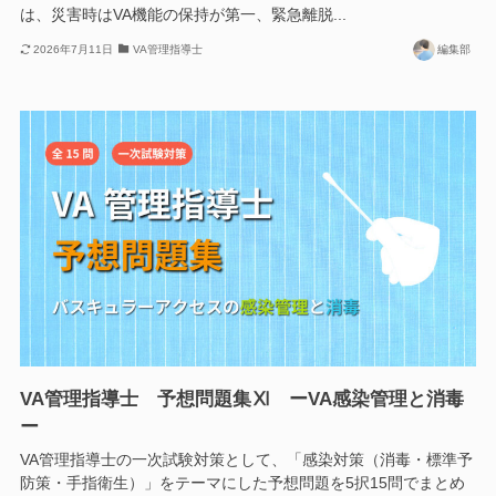
は、災害時はVA機能の保持が第一、緊急離脱...
2026年7月11日
VA管理指導士
編集部
VA管理指導士 予想問題集Ⅺ ーVA感染管理と消毒
ー
VA管理指導士の一次試験対策として、「感染対策（消毒・標準予
防策・手指衛生）」をテーマにした予想問題を5択15問でまとめ