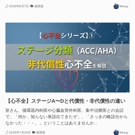
2026年8月7日
循環器
Moegi
【心不全】ステージA〜Dと代償性・非代償性の違い
皆さん、循環器内科医や心臓血管外科医、集中治療医との会話
で、「何か、知らない単語出てきたぞ」、「さっきの略語分から
なかった・・・。」ということはありませんか...
2026年7月26日
循環器
Moegi