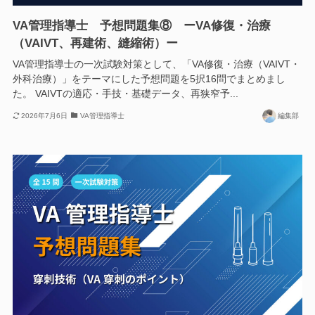
VA管理指導士 予想問題集⑧ ーVA修復・治療
（VAIVT、再建術、縫縮術）ー
VA管理指導士の一次試験対策として、「VA修復・治療（VAIVT・
外科治療）」をテーマにした予想問題を5択16問でまとめまし
た。 VAIVTの適応・手技・基礎データ、再狭窄予...
2026年7月6日
VA管理指導士
編集部