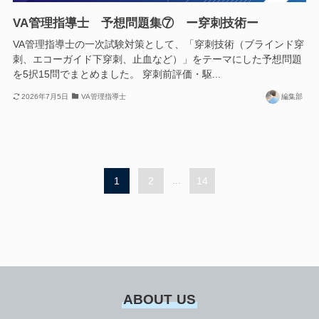
VA管理指導士 予想問題集⑦ ー穿刺技術ー
VA管理指導士の一次試験対策として、「穿刺技術（ブラインド穿
刺、エコーガイド下穿刺、止血など）」をテーマにした予想問題
を5択15問でまとめました。 穿刺前評価・駆...
2026年7月5日
VA管理指導士
編集部
1
2
...
14
ABOUT US