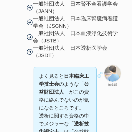
一般社団法人 日本腎不全看護学会
（JANN）
一般社団法人 日本臨床腎臓病看護
学会（JSCNN）
一般社団法人 日本血液浄化技術学
会（JSTB）
一般社団法人 日本透析医学会
（JSDT）
よく見ると
日本臨床工
学技士会
のような「
公
編集部
益財団法人
」がこの資
格に絡んでないのが気
になるところです。
透析に関する資格の中
でメジャーな「
透析技
術認定士
」は「公益財