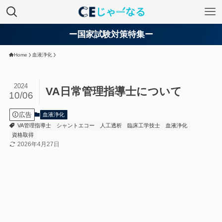
ー国家試験対策特集ー
Home
血液浄化
2024
VA日常管理指導士について
10/06
広告
血液浄化
VA管理指導士
シャントエコー
人工透析
臨床工学技士
血液浄化
資格取得
2026年4月27日