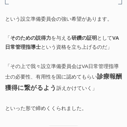
という設立準備委員会の強い希望があります。
「
そのための説得力
を与える
研鑽の証明
として
VA
日常管理指導士
という資格を立ち上げるのだ」
「その上で我々設立準備委員会はVA日常管理指導
診療報酬
士の必要性、有用性を国に認めてもらい
獲得に繋がるよう
訴えかけていく」
といった形で締めくくられました。