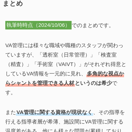
まとめ
執筆時時点（2024/10/06）
でのまとめです。
VA管理には様々な職域や職種のスタッフが関わっ
ていますが、「透析室（日常管理）」「検査室
（精査）」「手術室（VAIVT）」がそれぞれ得意と
しているVA情報を一元的に見れ、
多角的な視点か
らシャントを管理できる人材
というのは希少
で
す。
また
VA管理に関する資格が現状なく
、その指導を
行える指導者層が希薄、施設間にVA管理に関する
温度差がある、他にも様々な問題が累積しており