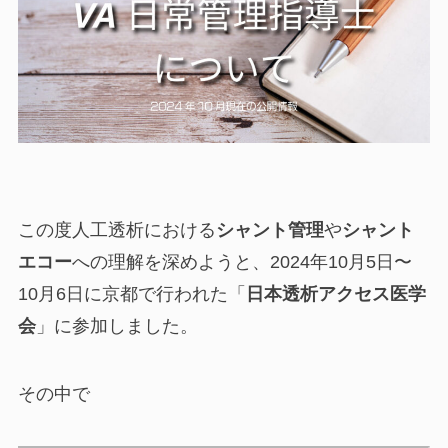
この度人工透析における
シャント管理
や
シャント
エコー
への理解を深めようと、2024年10月5日〜
10月6日に京都で行われた「
日本透析アクセス医学
会
」に参加しました。
その中で