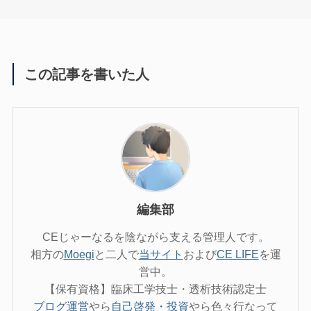
この記事を書いた人
編集部
CEじゃーなるを陰ながら支える管理人です。
相方の
Moegi
と二人で
当サイト
および
CE LIFE
を運
営中。
【保有資格】臨床工学技士・透析技術認定士
ブログ運営
やら
自己啓発・投資
やら色々行なって