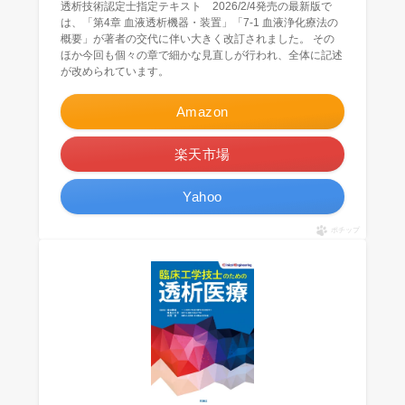
透析技術認定士指定テキスト 2026/2/4発売の最新版で
は、「第4章 血液透析機器・装置」「7-1 血液浄化療法の
概要」が著者の交代に伴い大きく改訂されました。 その
ほか今回も個々の章で細かな見直しが行われ、全体に記述
が改められています。
Amazon
楽天市場
Yahoo
ポチップ