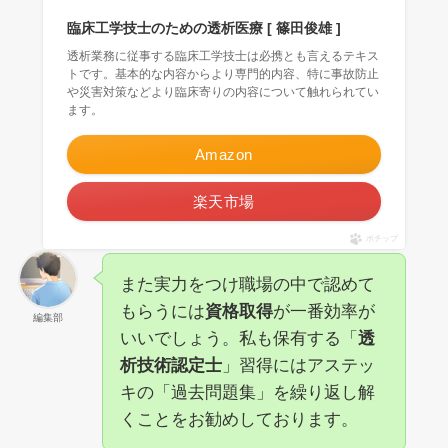
臨床工学技士のための透析医療 [ 篠田俊雄 ]
透析業務に従事する臨床工学技士は必携とも言えるテキス
トです。基本的な内容からより専門的内容、特に事故防止
や災害対策などより臨床寄りの内容について触れられてい
ます。
Amazon
楽天市場
ポチップ
また実力をつけ職場の中で認めて
もらうには
資格取得
が一番効率が
編集部
いいでしょう。私も保有する「
透
析技術認定士
」習得にはアステッ
キの「過去問題集」を繰り返し解
くことをお勧めしております。