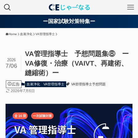
ー国家試験対策特集ー
Home
血液浄化
VA管理指導士
VA管理指導士 予想問題集⑧ ー
2026
VA修復・治療（VAIVT、再建術、
7/06
縫縮術）ー
広告
血液浄化
VA管理指導士
VA管理指導士予想問題
2026年7月6日