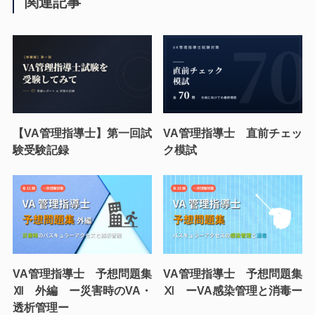
関連記事
【VA管理指導士】第一回試
VA管理指導士 直前チェッ
験受験記録
ク模試
VA管理指導士 予想問題集
VA管理指導士 予想問題集
Ⅻ 外編 ー災害時のVA・
Ⅺ ーVA感染管理と消毒ー
透析管理ー