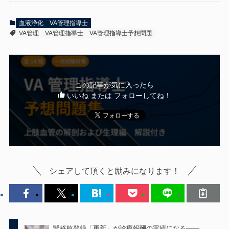
血液浄化
VA管理指導士
VA管理
VA管理指導士
VA管理指導士予想問題
この記事が気に入ったら
いいね または フォローしてね！
シェアして頂くと励みになります！
腎移植登録「更新」が診療報酬の実績になる——