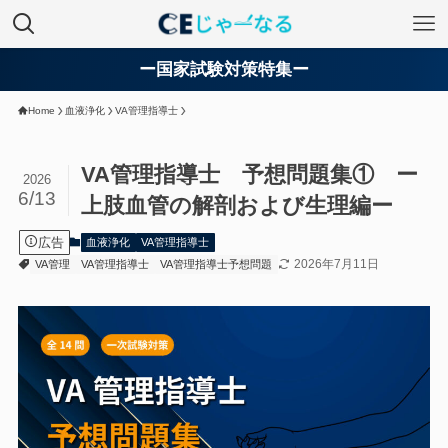
ー国家試験対策特集ー
Home
血液浄化
VA管理指導士
VA管理指導士 予想問題集① ー
2026
6/13
上肢血管の解剖および生理編ー
広告
血液浄化
VA管理指導士
2026年7月11日
VA管理
VA管理指導士
VA管理指導士予想問題