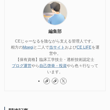
編集部
CEじゃーなるを陰ながら支える管理人です。
相方の
Moegi
と二人で
当サイト
および
CE LIFE
を運
営中。
【保有資格】臨床工学技士・透析技術認定士
ブログ運営
やら
自己啓発・投資
やら色々行なって
います。