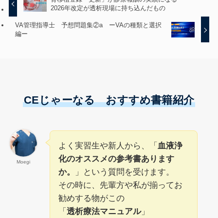
2026年改定が透析現場に持ち込んだもの
VA管理指導士 予想問題集②a ーVAの種類と選択
編ー
CEじゃーなる おすすめ書籍紹介
よく実習生や新人から、「
血液浄
化のオススメの参考書あります
Moegi
か。
」という質問を受けます。
その時に、先輩方や私が揃ってお
勧めする物がこの
「
透析療法マニュアル
」