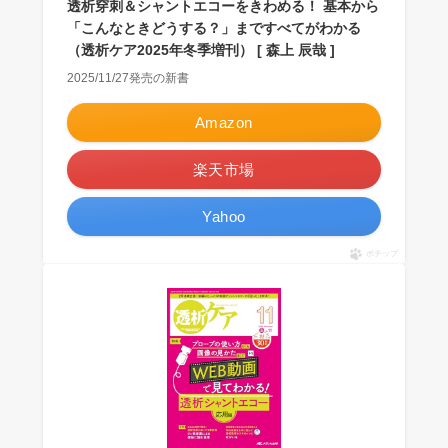
透析穿刺＆シャントエコーをきわめる！ 基本から
「こんなときどうする？」まですべてがわかる
（透析ケア2025年冬季増刊） [ 森上 辰哉 ]
2025/11/27発売の新書
Amazon
楽天市場
Yahoo
ポチップ