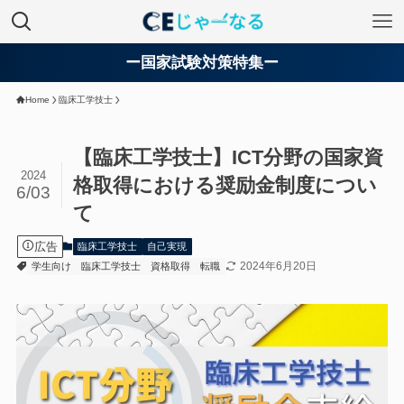
ー国家試験対策特集ー
Home
臨床工学技士
【臨床工学技士】ICT分野の国家資
2024
格取得における奨励金制度につい
6/03
て
広告
臨床工学技士
自己実現
2024年6月20日
学生向け
臨床工学技士
資格取得
転職