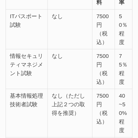
料
率
ITパスポート
なし
7500
5
試験
円
0％
（税
程
込）
度
情報セキュリ
なし
7500
7
ティマネジメ
円
5％
ント試験
（税
程
込）
度
基本情報処理
なし（ただし
7500
40
技術者試験
上記２つの取
円
~5
得を推奨）
（税
0%
込）
程
度