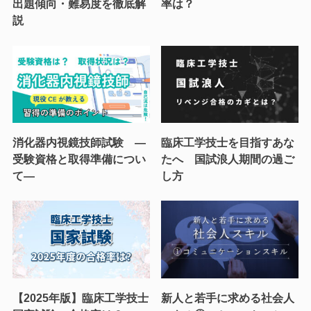
出題傾向・難易度を徹底解
率は？
説
消化器内視鏡技師試験 ―
臨床工学技士を目指すあな
受験資格と取得準備につい
たへ 国試浪人期間の過ご
て―
し方
【2025年版】臨床工学技士
新人と若手に求める社会人