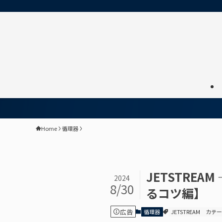
Home
循環器
JETSTREA
2024
8/30
るコツ編】
広告
循環器
JETSTREAM
カテ