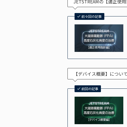
JETSTREAMの【適正
前々回の記事
【デバイス概要】につい
前回の記事