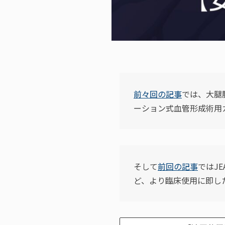
前々回の記事
では、大腿
ーション式血管形成術用カ
そして
前回の記事
ではJ
ど、より臨床使用に即し