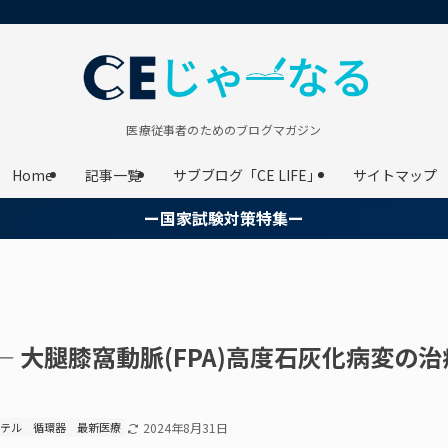
医療従事者のためのブログマガジン
Home
記事一覧
サブブログ「CE LIFE」
サイトマップ
ー国家試験対策特集ー
M ― 大腿膝窩動脈(FPA)高度石灰化病変の
ーテル
循環器
最新医療
2024年8月31日