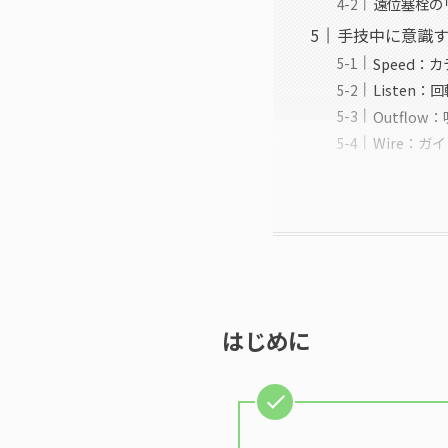
遠位塞栓のリ
手技中に意識す
Speed
Listen
Outflo
Wire：ガ
はじめに