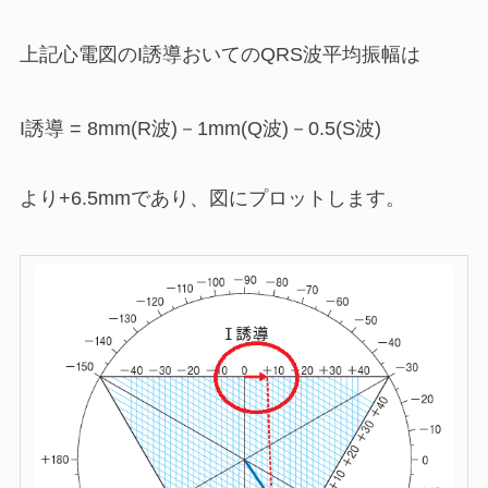
上記心電図のI誘導おいてのQRS波平均振幅は
I誘導 = 8mm(R波)－1mm(Q波)－0.5(S波)
より+6.5mmであり、図にプロットします。