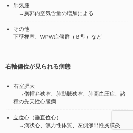
肺気腫
→胸郭内空気含量の増加による
その他
下壁梗塞、WPW症候群（Ｂ型）など
右軸偏位が見られる病態
右室肥大
→僧帽弁狭窄、肺動脈狭窄、肺高血圧症、諸
種の先天性心臓病
立位心（垂直位心）
→滴状心、無力性体質、左側滲出性胸膜炎