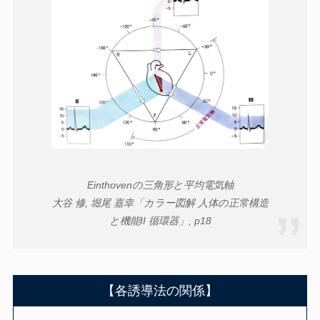
Einthovenの三角形と平均電気軸
大谷 修, 堀尾 嘉幸「カラー図解 人体の正常構造
と機能II 循環器」, p18
【各誘導法の関係】