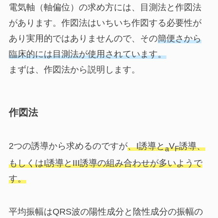
電気軸（軸偏位）の求め方には、
目測法
と
作図法
があります。作図法はいちいち作図する必要性が
あり実用的ではありませんので、その
簡便さから
臨床的には目測法が使用されています。
まずは、作図法から説明します。
作図法
2つの誘導から求めるのですが
、I誘導と
V
誘導、
a
F
もしくはI誘導とIII誘導の組み合わせが多いようで
す。
平均振幅はQRS波の陽性成分と陰性成分の振幅の