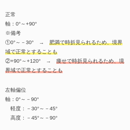
正常
軸：0°～+90°
※備考
①0°～－30° →
肥満
で時折見られるため、境界
域で正常とすることも
②+90°～+120° →
痩せ
で時折見られるため、境
界域で正常とすることも
左軸偏位
軸：0°～－90°
軽度：－30°～－45°
高度：－45°～－90°