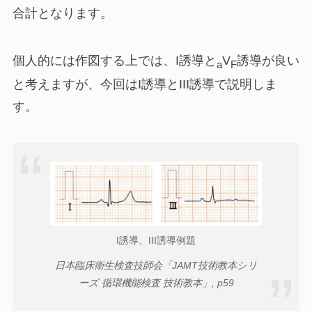
合計となります。
個人的には作図する上では、I誘導と
V
誘導が良い
a
F
と考えますが、今回はI誘導とIII誘導で説明しま
す。
I誘導、III誘導例題
日本臨床衛生検査技師会「JAMT技術教本シリ
ーズ 循環機能検査 技術教本」, p59