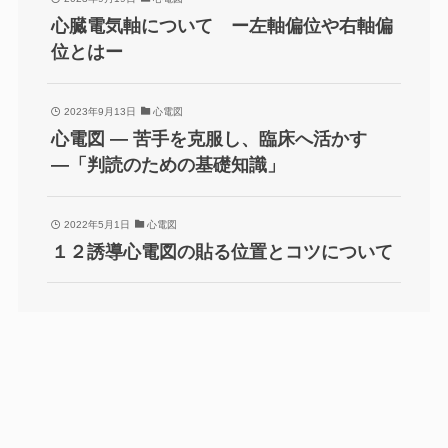
心臓電気軸について ー左軸偏位や右軸偏
位とはー
2023年9月13日
心電図
心電図 ― 苦手を克服し、臨床へ活かす
―「判読のための基礎知識」
2022年5月1日
心電図
１２誘導心電図の貼る位置とコツについて