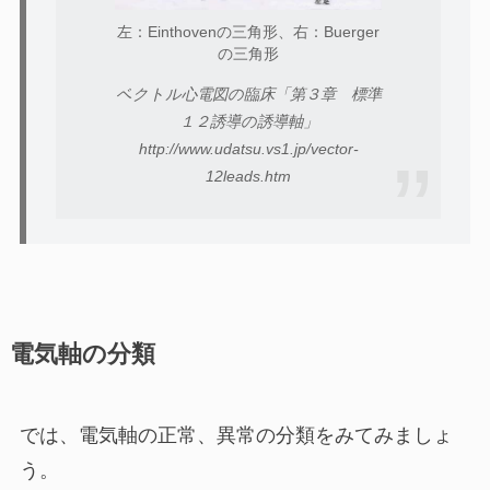
左：Einthovenの三角形、右：Buerger
の三角形
ベクトル心電図の臨床「第３章 標準
１２誘導の誘導軸」
http://www.udatsu.vs1.jp/vector-
12leads.htm
電気軸の分類
では、電気軸の正常、異常の分類をみてみましょ
う。