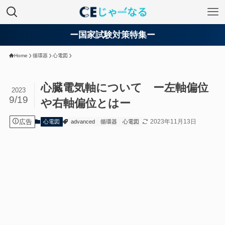
ー国家試験対策特集ー
Home
循環器
心電図
心臓電気軸について ー左軸偏位
2023
9/19
や右軸偏位とはー
広告
2023年11月13日
心電図
advanced
循環器
心電図