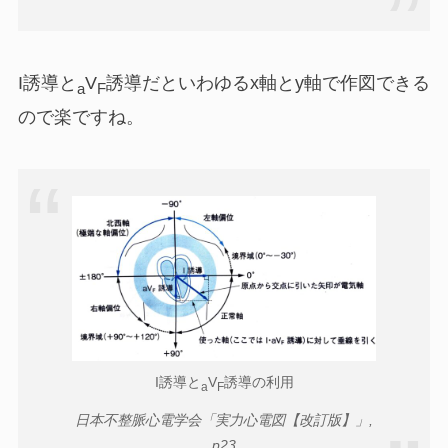
I誘導と
V
誘導だといわゆるx軸とy軸で作図できる
a
F
ので楽ですね。
I誘導と
V
誘導の利用
a
F
日本不整脈心電学会「実力心電図【改訂版】」,
p23