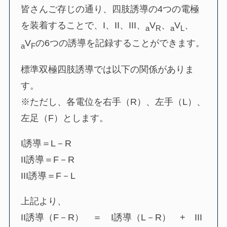
皆さんご存じの通り、四肢誘導の4つの電極
を装着することで、I、II、III、
V
、
V
、
a
R
a
L
V
の6つの誘導を記録することができます。
a
F
標準双極四肢誘導では以下の関係がありま
す。
※ただし、各電位を右手（R）、左手（L）、
左足（F）とします。
I誘導＝L－R
II誘導＝F－R
III誘導＝F－L
上記より、
II誘導（F－R） ＝ I誘導（L－R） + III