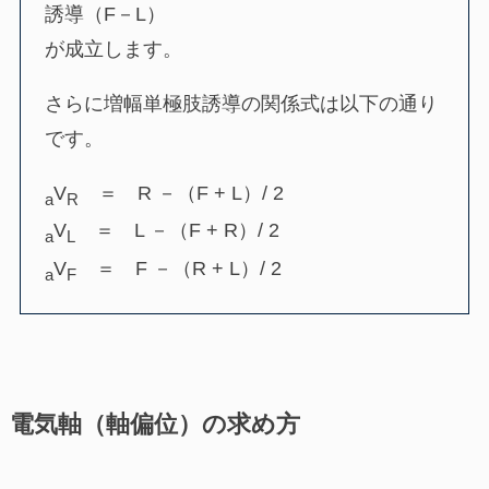
誘導（F－L）
が成立します。
さらに増幅単極肢誘導の関係式は以下の通り
です。
V
＝ R －（F + L）/ 2
a
R
V
＝ L －（F + R）/ 2
a
L
V
＝ F －（R + L）/ 2
a
F
電気軸（軸偏位）の求め方