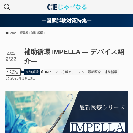
ー国家試験対策特集ー
Home
循環器
補助循環
補助循環 IMPELLA — デバイス紹
2022
9/22
介—
広告
補助循環
IMPELLA
心臓カテーテル
最新医療
補助循環
2025年2月13日