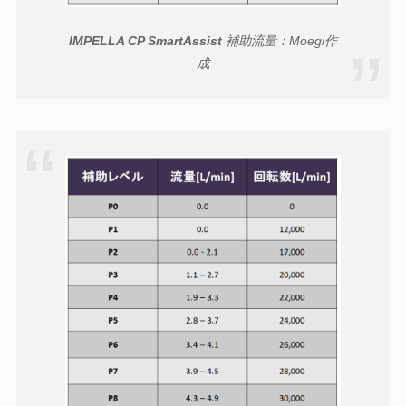
IMPELLA CP SmartAssist
補助流量：Moegi作
成