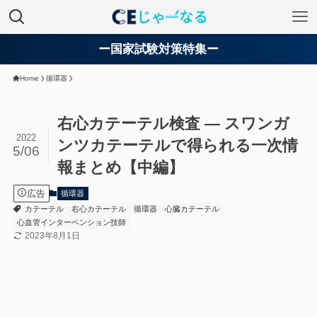
ー国家試験対策特集ー
Home
循環器
右心カテーテル検査 ― スワンガ
2022
ンツカテーテルで得られる一次情
5/06
報まとめ【中編】
広告
循環器
カテーテル
右心カテーテル
循環器
心臓カテーテル
心血管インターベンション技師
2023年8月1日