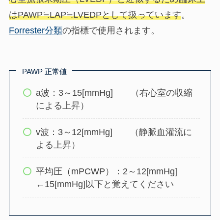
はPAWP≒LAP≒LVEDPとして扱っています
。
Forrester分類
の指標で使用されます。
PAWP 正常値
a波：3～15[mmHg] （右心室の収縮
による上昇）
v波：3～12[mmHg] （静脈血灌流に
よる上昇）
平均圧（mPCWP）：2～12[mmHg]
←15[mmHg]以下と覚えてください