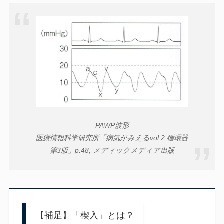
PAWP波形
医療情報科学研究所「病気がみえるvol.2 循環器
第3版」p.48, メディックメディア出版
【補足】「楔入」とは？