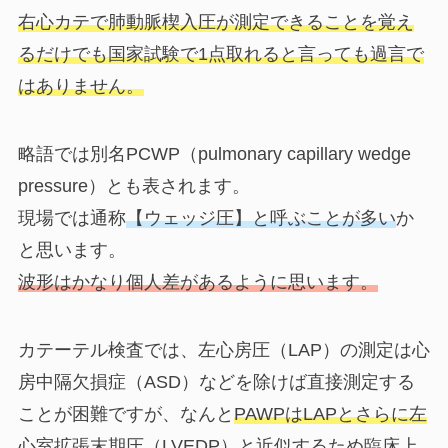
右心カテで肺動脈楔入圧が測定できることを覚え
るだけでも国家試験で1点取れると言っても過言で
はありません。
略語では別名PCWP（pulmonary capillary wedge
pressure）とも表されます。
現場では通称
【
ウェッジ圧
】と呼ぶことが多い
か
と思います。
波形はかなり個人差があるように思います。
カテーテル検査では、左心房圧（LAP）の測定は心
房中隔欠損症（ASD）などを除けば直接測定する
ことが困難ですが、なんと
PAWPはLAPとさらに左
心室拡張末期圧（LVEDP）と近似する
ため臨床上