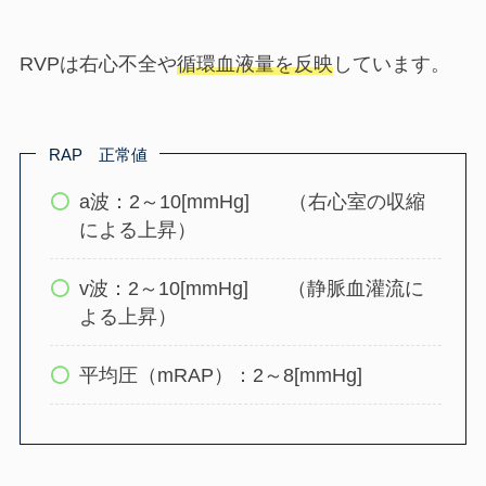
RVPは右心不全や
循環血液量を反映
しています。
RAP 正常値
a波：2～10[mmHg] （右心室の収縮
による上昇）
v波：2～10[mmHg] （静脈血灌流に
よる上昇）
平均圧（mRAP）：2～8[mmHg]