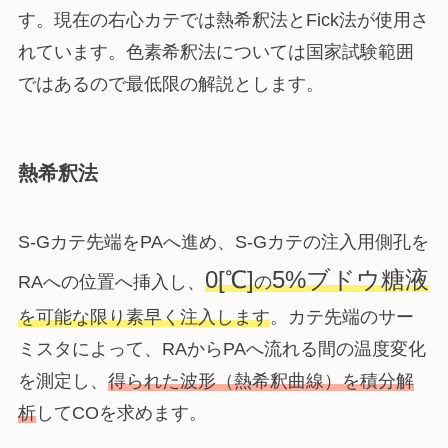
す。現在の右心カテでは熱希釈法とFick法が使用さ
れています。色素希釈法については国家試験範囲
ではあるので最低限の解説とします。
熱希釈法
S-Gカテ先端をPAへ進め、S-Gカテの注入用側孔を
0[℃]
5%ブドウ糖液
RAへの位置へ挿入し、
の
を
可能な限り素早く注入
します
。カテ先端のサー
ミスタによって、RAからPAへ流れる間の温度変化
を測定し、
得られた波形（熱希釈曲線）を
積分解
析
してCOを求めます。