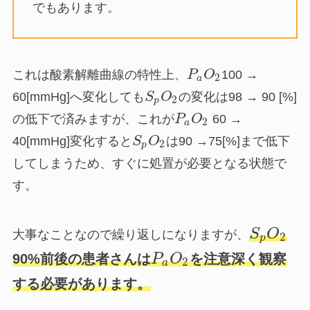
でもあります。
これは酸素解離曲線の特性上、
P
O
100 →
2
a
60[mmHg]へ変化しても
S
O
の変化は98 → 90 [%]
2
p
の低下で済みますが、これが
P
O
60 →
2
a
40[mmHg]変化すると
S
O
は90 →75[%]まで低下
2
p
してしまうため、すぐに処置が必要となる状態で
す。
S
O
大事なことなので繰り返しになりますが、
2
p
90%前後の患者さんは
を注意深く観察
P
O
2
a
する必要があります。