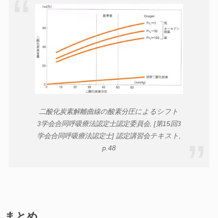
二酸化炭素解離曲線の酸素分圧によるシフト
3学会合同呼吸療法認定士認定委員会, [第15回3
学会合同呼吸療法認定士] 認定講習会テキスト,
p.48
まとめ