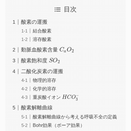
目次
酸素の運搬
結合酸素
溶存酸素
動脈血酸素含量
C
O
2
a
酸素飽和度
S
O
2
二酸化炭素の運搬
物理的溶存
化学的溶存
−
重炭酸イオン
H
C
O
3
酸素解離曲線
酸素解離曲線から考える呼吸不全の定義
Bohr効果（ボーア効果）