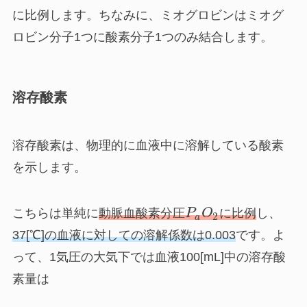
に比例します。ちなみに、ミオグロビンはミオグ
ロビン分子1つに酸素分子1つのみ結合します。
溶存酸素
溶存酸素は、物理的に血液中に溶解している酸素
を示します。
こちらは単純に
動脈血酸素分圧
P
O
に比例
し、
2
a
37[℃]の血液に対しての
溶解係数は0.003
です。よ
って、1気圧の大気下では血液100[mL]中の溶存酸
素量は