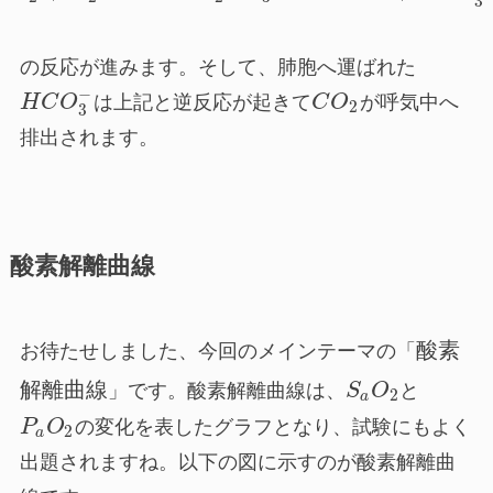
3
の反応が進みます。そして、肺胞へ運ばれた
−
H
C
O
は上記と逆反応が起きて
C
O
が呼気中へ
2
3
排出されます。
酸素解離曲線
酸素
お待たせしました、今回のメインテーマの「
解離曲線
」です。酸素解離曲線は、
S
O
と
2
a
P
O
の変化を表したグラフとなり、試験にもよく
2
a
出題されますね。以下の図に示すのが酸素解離曲