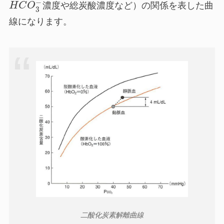
−
H
C
O
濃度や総炭酸濃度など）の関係を表した曲
3
線になります。
二酸化炭素解離曲線