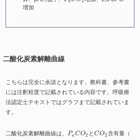
2
a
増加
二酸化炭素解離曲線
こちらは完全に余談となります。教科書、参考書
には注釈程度で記載されている内容です。呼吸療
法認定士テキストではグラフまで記載されていま
す。
二酸化炭素解離曲線は、
P
C
O
と
C
O
含有量（
2
2
a