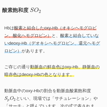
酸素飽和度
S
O
2
Hbは
酸素と結合した
oxy-Hb（オキシヘモグロビ
ン、酸化ヘモグロビン）
と、
酸素と結合していな
い
deoxy-Hb（デオキシヘモグロビン、還元ヘモグ
ロビン）
があります。
ご存じの通り
動脈血の
鮮血色はoxy-Hb
、静脈血の
暗
赤色はdeoxy-Hb
の色となります。
動脈血中のoxy-Hbの割合を動脈血酸素飽和度
S
O
といい、現場では「サチュレーション」や
2
p
「サーチ」と呼んでいます。次の式で表されま