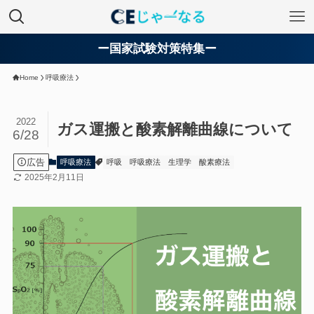
ー国家試験対策特集ー
Home
呼吸療法
2022
ガス運搬と酸素解離曲線について
6/28
広告
呼吸療法
呼吸
呼吸療法
生理学
酸素療法
2025年2月11日