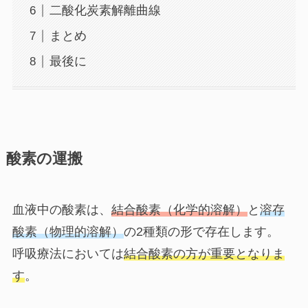
二酸化炭素解離曲線
まとめ
最後に
酸素の運搬
血液中の酸素は、
結合酸素
（化学的溶解）
と
溶存
酸素
（物理的溶解）
の2種類の形で存在します。
呼吸療法においては
結合酸素の方が重要となりま
す
。