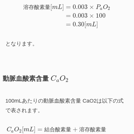
[
]
=
0.003
×
溶
存
酸
素
量
m
L
P
O
2
a
=
0.003
×
100
=
0.30
[
]
m
L
となります。
動脈血酸素含量
C
O
2
a
100mLあたりの動脈血酸素含量 CaO2は以下の式
で表されます。
[
]
=
+
C
O
m
L
結
合
酸
素
量
溶
存
酸
素
量
2
a