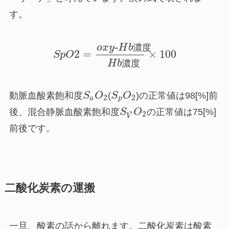
す。
-
o
x
y
H
b
濃
度
2
=
×
100
S
p
O
H
b
濃
度
動脈血酸素飽和度
S
O
(
S
O
)の正常値は
98[%]
前
2
2
a
p
後、混合静脈血酸素飽和度
S
O
の正常値は
75[%]
¯
2
V
前後です。
二酸化炭素の運搬
一旦、酸素の話から離れます。二酸化炭素は酸素