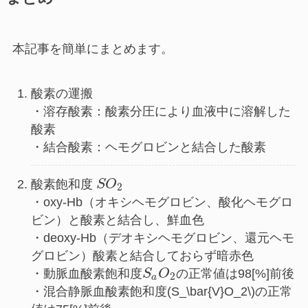
本記事を簡単にまとめます。
酸素の運搬
・溶存酸素：酸素分圧により血液中に溶解した
酸素
・結合酸素：ヘモグロビンと結合した酸素
酸素飽和度
S
O
2
・oxy-Hb（オキシヘモグロビン、酸化ヘモグロ
ビン）と酸素と結合し、鮮血色
・deoxy-Hb（デオキシヘモグロビン、還元ヘモ
グロビン）酸素と結合しておらず暗赤色
・動脈血酸素飽和度
S
O
の正常値は98[%]前後
2
a
・混合静脈血酸素飽和度(S_\bar{V}O_2\)の正常