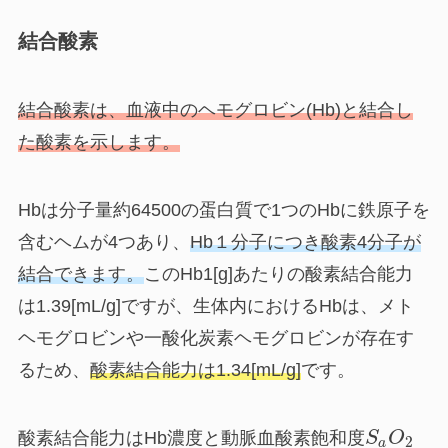
結合酸素
結合酸素は、血液中の
ヘモグロビン(Hb)
と結合し
た酸素を示します。
Hbは分子量約64500の蛋白質で1つのHbに鉄原子を
含む
ヘム
が4つあり、
Hb１分子につき酸素4分子が
結合できます。
この
Hb1[g]あたりの酸素結合能力
は1.39[mL/g]
ですが、生体内におけるHbは、メト
ヘモグロビンや一酸化炭素ヘモグロビンが存在す
るため、
酸素結合能力は1.34[mL/g]
です。
酸素結合能力はHb濃度と動脈血酸素飽和度
S
O
2
a