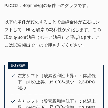
PaCO2：40[mmHg]の条件下のグラフです。
以下の条件が変化することで曲線全体が左右にシ
フトして、Hbと酸素の親和性が変化します。この
現象を
Bohr効果（ボーア効果）
と呼ばれます。こ
こは試験頻出ですので押さえてください。
Bohr効果
左方シフト（酸素親和性上昇）：体温低
下、pHの上昇、
P
C
O
減少、2,3-DPG
2
a
減少
右方シフト（酸素親和性低下）：体温上
昇、pHの低下、
P
C
O
増加、2,3-DPG