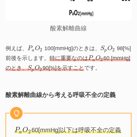
酸素解離曲線
例えば、
P
O
100[mmHg]のときは、
S
O
98[%]
2
2
a
p
前後を示します。
特に重要なのは
P
O
60 [mmHg]
2
a
のとき、
S
O
90[%]
を示すこと
です。
2
p
酸素解離曲線から考える呼吸不全の定義
60[mmHg]以下は呼吸不全
の定義
P
O
2
a