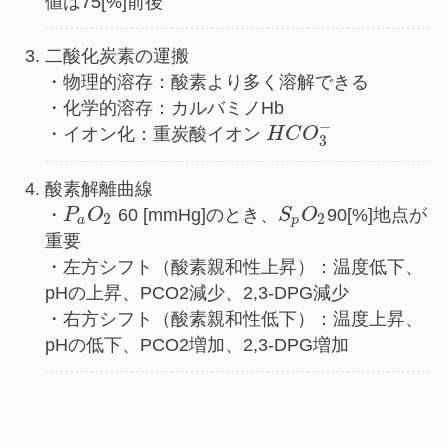
値は75[%]前後
二酸化炭素の運搬
・物理的溶存：酸素より多く溶解できる
・化学的溶存：カルバミノHb
−
・イオン化：重炭酸イオン
H
C
O
3
酸素解離曲線
・
P
O
60 [mmHg]のとき、
S
O
90[%]地点が
2
2
a
p
重要
・左方シフト（酸素親和性上昇）：温度低下、
pHの上昇、PCO2減少、2,3-DPG減少
・右方シフト（酸素親和性低下）：温度上昇、
pHの低下、PCO2増加、2,3-DPG増加