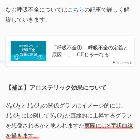
なお呼吸不全については
こちら
の記事で詳しく解
説していきます。
「呼吸不全① ―呼吸不全の定義と
原因― 」 | CEじゃーなる
CEじゃーなる
【補足】アロステリック効果について
S
O
と
P
O
の関係グラフはイメージ的には、
2
2
p
a
P
O
に比例して
S
O
が直線的に上昇するグラフ
2
2
a
p
を想像されるかと思われますが
実際にはS字状曲線
を描きます。