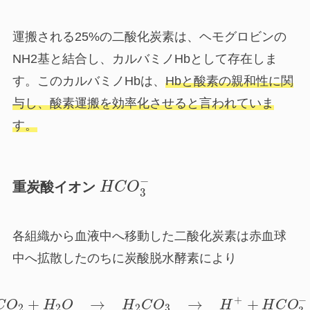
運搬される25%の二酸化炭素
は、ヘモグロビンの
NH2基と結合し、
カルバミノHb
として存在しま
す。このカルバミノHbは、
Hbと酸素の親和性に関
与し、酸素運搬を効率化させると言われていま
す。
−
重炭酸イオン
H
C
O
3
各組織から血液中へ移動した二酸化炭素は赤血球
中へ拡散したのちに炭酸脱水酵素により
+
−
+
→
→
+
C
O
H
O
H
C
O
H
H
C
O
2
2
2
3