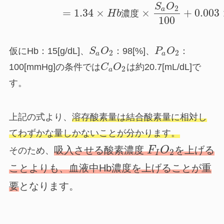
S
O
2
a
=
1.34
×
×
+
0.003
H
b
濃
度
100
仮にHb：15[g/dL]、
S
O
：98[%]、
P
O
：
2
2
a
a
100[mmHg]の条件では
C
O
は約20.7[mL/dL]で
2
a
す。
上記の式より、
溶存酸素量は結合酸素量に相対し
てわずかな量しかないことが分かります。
吸入させる酸素濃度
を上げる
F
O
そのため、
2
I
ことよりも、血液中Hb濃度を上げることが重
要
となります。