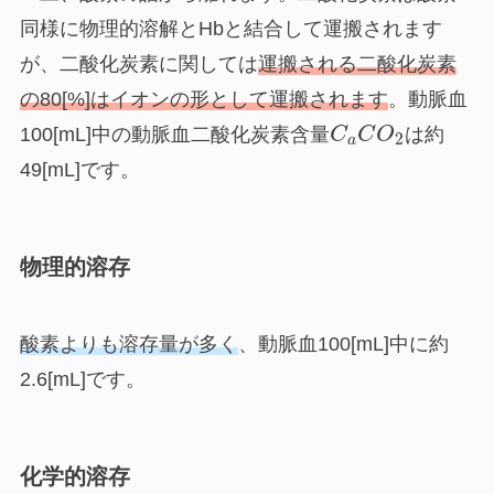
同様に物理的溶解とHbと結合して運搬されます
が、二酸化炭素に関しては
運搬される二酸化炭素
の80[%]はイオンの形として運搬されます
。動脈血
100[mL]中の動脈血二酸化炭素含量
C
C
O
は約
2
a
49[mL]です。
物理的溶存
酸素よりも溶存量が多く
、動脈血100[mL]中に約
2.6[mL]です。
化学的溶存