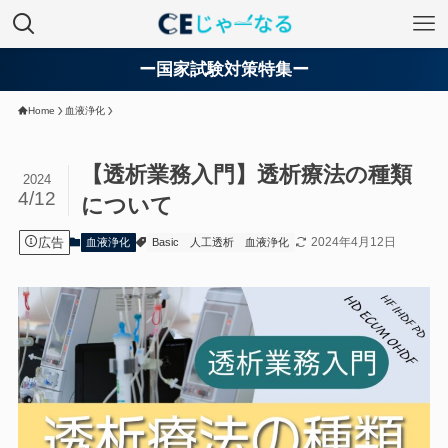
ー国家試験対策特集ー
Home
血液浄化
【透析業務入門】透析療法の種類
2024
4/12
について
広告
2024年4月12日
血液浄化
Basic
人工透析
血液浄化