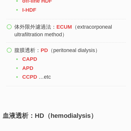
off-line HDF
I-HDF
体外限外濾過法：
ECUM
（extracorponeal
ultrafiltration method）
腹膜透析：
PD
（peritoneal dialysis）
CAPD
APD
CCPD
…etc
血液透析：HD（hemodialysis）