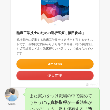
臨床工学技士のための透析医療 [ 篠田俊雄 ]
透析業務に従事する臨床工学技士は必携とも言えるテキス
トです。基本的な内容からより専門的内容、特に事故防止
や災害対策などより臨床寄りの内容について触れられてい
ます。
Amazon
楽天市場
ポチップ
また実力をつけ職場の中で認めて
もらうには
資格取得
が一番効率が
編集部
いいでしょう。私も保有する「
透