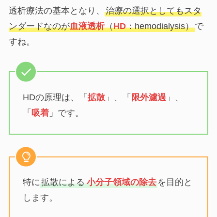
透析療法の基本となり、
治療の選択としてもスタ
ンダードなのが
血液透析
（
HD
：hemodialysis）
で
すね。
HDの原理は、「
拡散
」、「
限外濾過
」、
「
吸着
」です。
特に
拡散による
小分子領域の除去
を目的と
します。