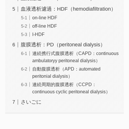
血液透析濾過：HDF（hemodiafiltration）
on-line HDF
off-line HDF
I-HDF
腹膜透析：PD（peritoneal dialysis）
連続携行式腹膜透析（CAPD：continuous
ambulatoryy peritoneal dialysis）
自動腹膜透析（APD：automated
peritonial dialysis）
連続周期的腹膜透析（CCPD：
continuous cyclic peritoneal dialysis）
さいごに