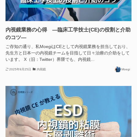
内視鏡業務の心得 ―臨床工学技士(CE)の役割と介助
のコツ―
ご存知の通り、私MoegiはCEとして内視鏡業務を担当しており、
先生方と日本一の内視鏡チームを目指して日々治療の介助をして
います。 X（旧：Twitter）界隈でも、内視鏡...
2025年9月25日
内視鏡
Moegi