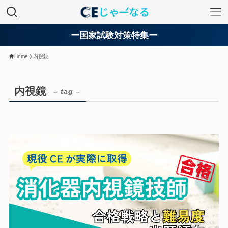
ー国家試験対策特集ー
Home
内視鏡
内視鏡
– tag –