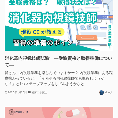
消化器内視鏡技師試験 ―受験資格と取得準備につい
て―
皆さん、内視鏡業務を楽しんでいますかー？ 内視鏡業務にある程
度携わっていると、「そろそろ内視鏡技師でも取得しようか
な？」と1つステップアップをしてみようかなと...
2026年4月20日
臨床工学技士
Moegi